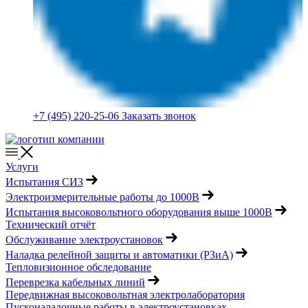
+7 (495) 220-25-06
Заказать звонок
Услуги
Испытания СИЗ
Электроизмерительные работы до 1000В
Испытания высоковольтного оборудования выше 1000В
Технический отчёт
Обслуживание электроустановок
Наладка релейной защиты и автоматики (РЗиА)
Тепловизионное обследование
Переврезка кабельных линий
Передвижная высоковольтная электролаборатория
Пусконаладочные работы в электроустановках