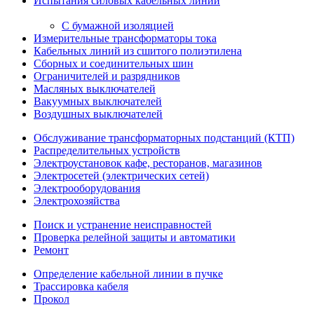
Испытания силовых кабельных линий
С бумажной изоляцией
Измерительные трансформаторы тока
Кабельных линий из сшитого полиэтилена
Сборных и соединительных шин
Ограничителей и разрядников
Масляных выключателей
Вакуумных выключателей
Воздушных выключателей
Обслуживание трансформаторных подстанций (КТП)
Распределительных устройств
Электроустановок кафе, ресторанов, магазинов
Электросетей (электрических сетей)
Электрооборудования
Электрохозяйства
Поиск и устранение неисправностей
Проверка релейной защиты и автоматики
Ремонт
Определение кабельной линии в пучке
Трассировка кабеля
Прокол