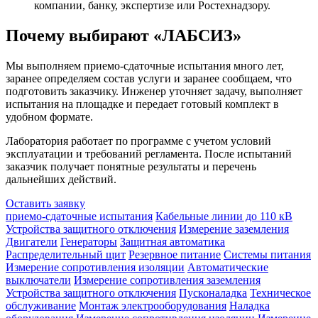
компании, банку, экспертизе или Ростехнадзору.
Почему выбирают «ЛАБСИЗ»
Мы выполняем приемо-сдаточные испытания много лет,
заранее определяем состав услуги и заранее сообщаем, что
подготовить заказчику. Инженер уточняет задачу, выполняет
испытания на площадке и передает готовый комплект в
удобном формате.
Лаборатория работает по программе с учетом условий
эксплуатации и требований регламента. После испытаний
заказчик получает понятные результаты и перечень
дальнейших действий.
Оставить заявку
приемо-сдаточные испытания
Кабельные линии до 110 кВ
Устройства защитного отключения
Измерение заземления
Двигатели
Генераторы
Защитная автоматика
Распределительный щит
Резервное питание
Системы питания
Измерение сопротивления изоляции
Автоматические
выключатели
Измерение сопротивления заземления
Устройства защитного отключения
Пусконаладка
Техническое
обслуживание
Монтаж электрооборудования
Наладка