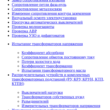
Замер сопротивления изоляции
Сопротивление петли фаза-нуль
Сопротивление металлосвязи
Измерение сопротивления контура заземления
Визуальный осмотр электроустановки
Прогрузка автоматических выключателей
Проверка молниезащиты
Проверка АВР
Проверка УЗО и дифавтоматов
Испытание трансформаторов напряжения
Коэффициент абсорбции
Сопротивление обмоток постоянному току
Потери холостого хода
Коэффициент трансформации
Испытания трансформаторного масла
Распределительных устройств и комплектных
трансформаторных подстанций (РУ, КРУ, КРУН, КТП,
КТПН)
Выключателей нагрузки
Трансформаторов собственных нужд
Разъединителей
Измерительных трансформаторов напряжения