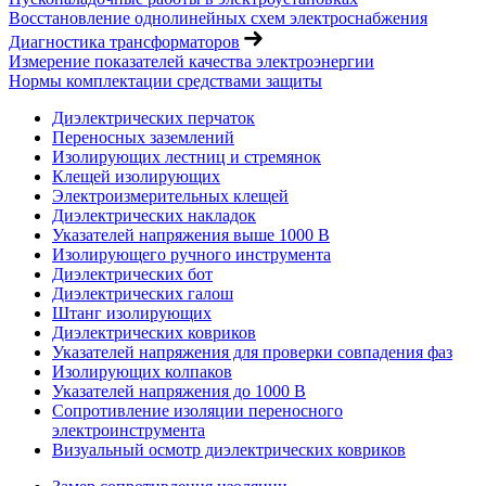
Восстановление однолинейных схем электроснабжения
Диагностика трансформаторов
Измерение показателей качества электроэнергии
Нормы комплектации средствами защиты
Диэлектрических перчаток
Переносных заземлений
Изолирующих лестниц и стремянок
Клещей изолирующих
Электроизмерительных клещей
Диэлектрических накладок
Указателей напряжения выше 1000 В
Изолирующего ручного инструмента
Диэлектрических бот
Диэлектрических галош
Штанг изолирующих
Диэлектрических ковриков
Указателей напряжения для проверки совпадения фаз
Изолирующих колпаков
Указателей напряжения до 1000 В
Сопротивление изоляции переносного
электроинструмента
Визуальный осмотр диэлектрических ковриков