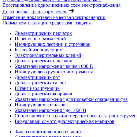
Восстановление однолинейных схем электроснабжения
Диагностика трансформаторов
Измерение показателей качества электроэнергии
Нормы комплектации средствами защиты
Диэлектрических перчаток
Переносных заземлений
Изолирующих лестниц и стремянок
Клещей изолирующих
Электроизмерительных клещей
Диэлектрических накладок
Указателей напряжения выше 1000 В
Изолирующего ручного инструмента
Диэлектрических бот
Диэлектрических галош
Штанг изолирующих
Диэлектрических ковриков
Указателей напряжения для проверки совпадения фаз
Изолирующих колпаков
Указателей напряжения до 1000 В
Сопротивление изоляции переносного электроинструмен
Визуальный осмотр диэлектрических ковриков
Замер сопротивления изоляции