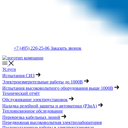
+7 (495) 220-25-06
Заказать звонок
Услуги
Испытания СИЗ
Электроизмерительные работы до 1000В
Испытания высоковольтного оборудования выше 1000В
Технический отчёт
Обслуживание электроустановок
Наладка релейной защиты и автоматики (РЗиА)
Тепловизионное обследование
Переврезка кабельных линий
Передвижная высоковольтная электролаборатория
Пусконаладочные работы в электроустановках