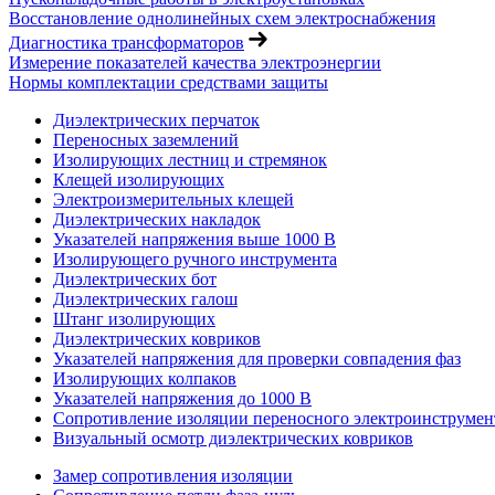
Восстановление однолинейных схем электроснабжения
Диагностика трансформаторов
Измерение показателей качества электроэнергии
Нормы комплектации средствами защиты
Диэлектрических перчаток
Переносных заземлений
Изолирующих лестниц и стремянок
Клещей изолирующих
Электроизмерительных клещей
Диэлектрических накладок
Указателей напряжения выше 1000 В
Изолирующего ручного инструмента
Диэлектрических бот
Диэлектрических галош
Штанг изолирующих
Диэлектрических ковриков
Указателей напряжения для проверки совпадения фаз
Изолирующих колпаков
Указателей напряжения до 1000 В
Сопротивление изоляции переносного электроинструмен
Визуальный осмотр диэлектрических ковриков
Замер сопротивления изоляции