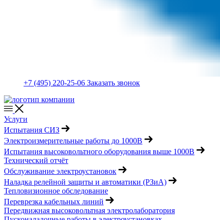
+7 (495) 220-25-06
Заказать звонок
Услуги
Испытания СИЗ
Электроизмерительные работы до 1000В
Испытания высоковольтного оборудования выше 1000В
Технический отчёт
Обслуживание электроустановок
Наладка релейной защиты и автоматики (РЗиА)
Тепловизионное обследование
Переврезка кабельных линий
Передвижная высоковольтная электролаборатория
Пусконаладочные работы в электроустановках