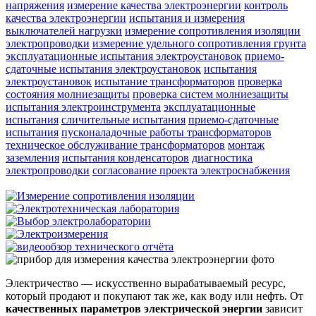
напряжения
измерение качества электроэнергии
контроль
качества электроэнергии
испытания и измерения
выключателей нагрузки
измерение сопротивления изоляции
электропроводки
измерение удельного сопротивления грунта
эксплуатационные испытания электроустановок
приемо-
сдаточные испытания электроустановок
испытания
электроустановок
испытание трансформаторов
проверка
состояния молниезащиты
проверка систем молниезащиты
испытания электроинструмента
эксплуатационные
испытания
сличительные испытания
приемо-сдаточные
испытания
пусконаладочные работы трансформаторов
техническое обслуживание трансформаторов
монтаж
заземления
испытания конденсаторов
диагностика
электропроводки
согласование проекта электроснабжения
Электричество — искусственно вырабатываемый ресурс,
который продают и покупают так же, как воду или нефть. От
качественных параметров электрической энергии
зависит