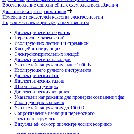
Восстановление однолинейных схем электроснабжения
Диагностика трансформаторов
Измерение показателей качества электроэнергии
Нормы комплектации средствами защиты
Диэлектрических перчаток
Переносных заземлений
Изолирующих лестниц и стремянок
Клещей изолирующих
Электроизмерительных клещей
Диэлектрических накладок
Указателей напряжения выше 1000 В
Изолирующего ручного инструмента
Диэлектрических бот
Диэлектрических галош
Штанг изолирующих
Диэлектрических ковриков
Указателей напряжения для проверки совпадения фаз
Изолирующих колпаков
Указателей напряжения до 1000 В
Сопротивление изоляции переносного
электроинструмента
Визуальный осмотр диэлектрических ковриков