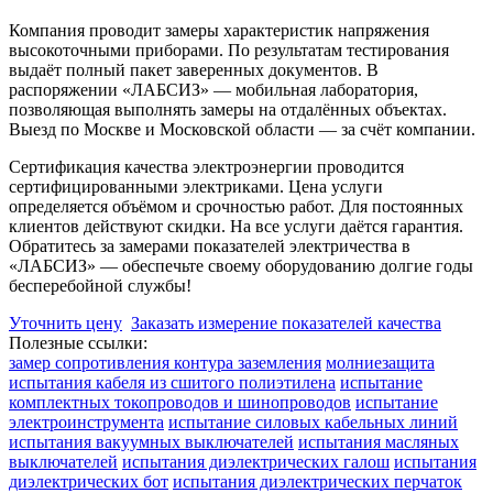
Компания проводит замеры характеристик напряжения
высокоточными приборами. По результатам тестирования
выдаёт полный пакет заверенных документов. В
распоряжении «ЛАБСИЗ» — мобильная лаборатория,
позволяющая выполнять замеры на отдалённых объектах.
Выезд по Москве и Московской области — за счёт компании.
Сертификация качества электроэнергии проводится
сертифицированными электриками. Цена услуги
определяется объёмом и срочностью работ. Для постоянных
клиентов действуют скидки. На все услуги даётся гарантия.
Обратитесь за замерами показателей электричества в
«ЛАБСИЗ» — обеспечьте своему оборудованию долгие годы
бесперебойной службы!
Уточнить цену
Заказать измерение показателей качества
Полезные ссылки:
замер сопротивления контура заземления
молниезащита
испытания кабеля из сшитого полиэтилена
испытание
комплектных токопроводов и шинопроводов
испытание
электроинструмента
испытание силовых кабельных линий
испытания вакуумных выключателей
испытания масляных
выключателей
испытания диэлектрических галош
испытания
диэлектрических бот
испытания диэлектрических перчаток