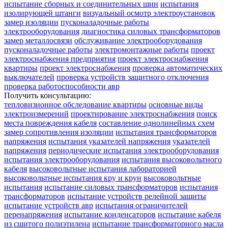
испытание сборных и соединительных шин
испытания
изолирующей штанги
визуальный осмотр электроустановок
замер изоляции
пусконаладочные работы
электрооборудования
диагностика силовых трансформаторов
замер металлосвязи
обслуживание электрооборудования
пусконаладочные работы
электромонтажные работы
проект
электроснабжения предприятия
проект электроснабжения
квартиры
проект электроснабжения
проверка автоматических
выключателей
проверка устройств защитного отключения
проверка работоспособности авр
Получить консультацию:
тепловизионное обследование квартиры
основные виды
электроизмерений
проектирование электроснабжения
поиск
места повреждения кабеля
составление однолинейных схем
замер сопротивления изоляции
испытания трансформаторов
напряжения
испытания указателей напряжения
указателей
напряжения
периодические испытания электрооборудования
испытания электрооборудования
испытания высоковольтного
кабеля
высоковольтные испытания лабораторией
высоковольтные испытания кру и крун
высоковольтные
испытания
испытание силовых трансформаторов
испытания
трансформаторов
испытание устройств релейной защиты
испытание устройств авр
испытания ограничителей
перенапряжения
испытание конденсаторов
испытание кабеля
из сшитого полиэтилена
испытание трансформаторного масла