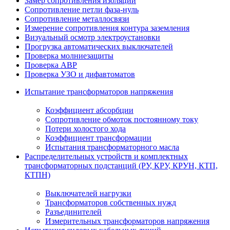
Замер сопротивления изоляции
Сопротивление петли фаза-нуль
Сопротивление металлосвязи
Измерение сопротивления контура заземления
Визуальный осмотр электроустановки
Прогрузка автоматических выключателей
Проверка молниезащиты
Проверка АВР
Проверка УЗО и дифавтоматов
Испытание трансформаторов напряжения
Коэффициент абсорбции
Сопротивление обмоток постоянному току
Потери холостого хода
Коэффициент трансформации
Испытания трансформаторного масла
Распределительных устройств и комплектных
трансформаторных подстанций (РУ, КРУ, КРУН, КТП,
КТПН)
Выключателей нагрузки
Трансформаторов собственных нужд
Разъединителей
Измерительных трансформаторов напряжения