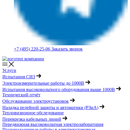
+7 (495) 220-25-06
Заказать звонок
Услуги
Испытания СИЗ
Электроизмерительные работы до 1000В
Испытания высоковольтного оборудования выше 1000В
Технический отчёт
Обслуживание электроустановок
Наладка релейной защиты и автоматики (РЗиА)
Тепловизионное обследование
Переврезка кабельных линий
Передвижная высоковольтная электролаборатория
Пусконаладочные работы в электроустановках