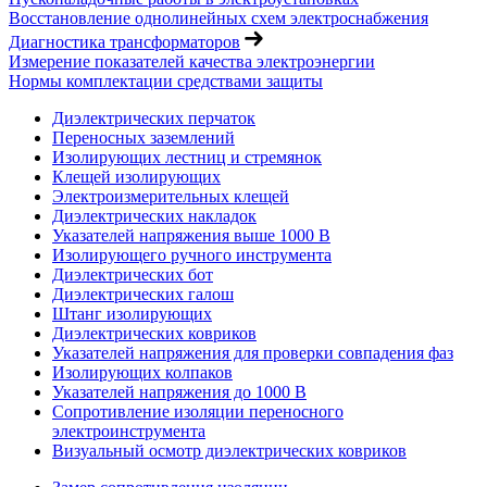
Восстановление однолинейных схем электроснабжения
Диагностика трансформаторов
Измерение показателей качества электроэнергии
Нормы комплектации средствами защиты
Диэлектрических перчаток
Переносных заземлений
Изолирующих лестниц и стремянок
Клещей изолирующих
Электроизмерительных клещей
Диэлектрических накладок
Указателей напряжения выше 1000 В
Изолирующего ручного инструмента
Диэлектрических бот
Диэлектрических галош
Штанг изолирующих
Диэлектрических ковриков
Указателей напряжения для проверки совпадения фаз
Изолирующих колпаков
Указателей напряжения до 1000 В
Сопротивление изоляции переносного
электроинструмента
Визуальный осмотр диэлектрических ковриков