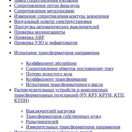
Замер сопротивления изоляции
Сопротивление петли фаза-нуль
Сопротивление металлосвязи
Измерение сопротивления контура заземления
Визуальный осмотр электроустановки
Прогрузка автоматических выключателей
Проверка молниезащиты
Проверка АВР
Проверка УЗО и дифавтоматов
Испытание трансформаторов напряжения
Коэффициент абсорбции
Сопротивление обмоток постоянному току
Потери холостого хода
Коэффициент трансформации
Испытания трансформаторного масла
Распределительных устройств и комплектных
трансформаторных подстанций (РУ, КРУ, КРУН, КТП,
КТПН)
Выключателей нагрузки
Трансформаторов собственных нужд
Разъединителей
Измерительных трансформаторов напряжения