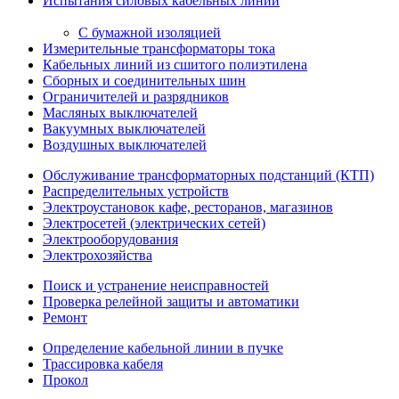
Испытания силовых кабельных линий
С бумажной изоляцией
Измерительные трансформаторы тока
Кабельных линий из сшитого полиэтилена
Сборных и соединительных шин
Ограничителей и разрядников
Масляных выключателей
Вакуумных выключателей
Воздушных выключателей
Обслуживание трансформаторных подстанций (КТП)
Распределительных устройств
Электроустановок кафе, ресторанов, магазинов
Электросетей (электрических сетей)
Электрооборудования
Электрохозяйства
Поиск и устранение неисправностей
Проверка релейной защиты и автоматики
Ремонт
Определение кабельной линии в пучке
Трассировка кабеля
Прокол