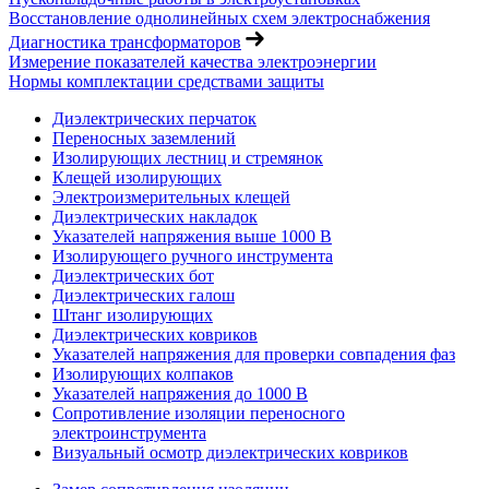
Восстановление однолинейных схем электроснабжения
Диагностика трансформаторов
Измерение показателей качества электроэнергии
Нормы комплектации средствами защиты
Диэлектрических перчаток
Переносных заземлений
Изолирующих лестниц и стремянок
Клещей изолирующих
Электроизмерительных клещей
Диэлектрических накладок
Указателей напряжения выше 1000 В
Изолирующего ручного инструмента
Диэлектрических бот
Диэлектрических галош
Штанг изолирующих
Диэлектрических ковриков
Указателей напряжения для проверки совпадения фаз
Изолирующих колпаков
Указателей напряжения до 1000 В
Сопротивление изоляции переносного
электроинструмента
Визуальный осмотр диэлектрических ковриков