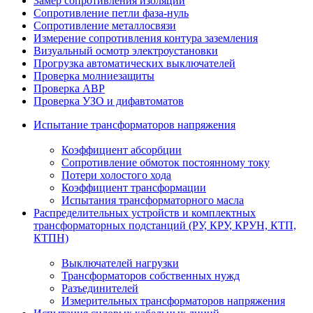
Замер сопротивления изоляции
Сопротивление петли фаза-нуль
Сопротивление металлосвязи
Измерение сопротивления контура заземления
Визуальный осмотр электроустановки
Прогрузка автоматических выключателей
Проверка молниезащиты
Проверка АВР
Проверка УЗО и дифавтоматов
Испытание трансформаторов напряжения
Коэффициент абсорбции
Сопротивление обмоток постоянному току
Потери холостого хода
Коэффициент трансформации
Испытания трансформаторного масла
Распределительных устройств и комплектных
трансформаторных подстанций (РУ, КРУ, КРУН, КТП,
КТПН)
Выключателей нагрузки
Трансформаторов собственных нужд
Разъединителей
Измерительных трансформаторов напряжения