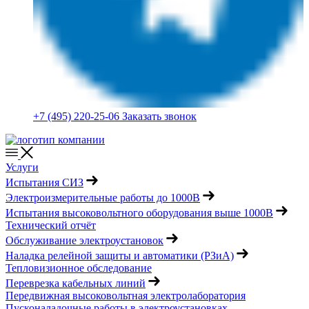
+7 (495) 220-25-06
Заказать звонок
Услуги
Испытания СИЗ
Электроизмерительные работы до 1000В
Испытания высоковольтного оборудования выше 1000В
Технический отчёт
Обслуживание электроустановок
Наладка релейной защиты и автоматики (РЗиА)
Тепловизионное обследование
Переврезка кабельных линий
Передвижная высоковольтная электролаборатория
Пусконаладочные работы в электроустановках