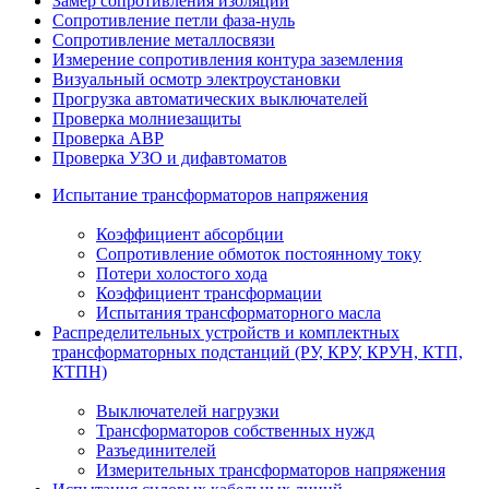
Замер сопротивления изоляции
Сопротивление петли фаза-нуль
Сопротивление металлосвязи
Измерение сопротивления контура заземления
Визуальный осмотр электроустановки
Прогрузка автоматических выключателей
Проверка молниезащиты
Проверка АВР
Проверка УЗО и дифавтоматов
Испытание трансформаторов напряжения
Коэффициент абсорбции
Сопротивление обмоток постоянному току
Потери холостого хода
Коэффициент трансформации
Испытания трансформаторного масла
Распределительных устройств и комплектных
трансформаторных подстанций (РУ, КРУ, КРУН, КТП,
КТПН)
Выключателей нагрузки
Трансформаторов собственных нужд
Разъединителей
Измерительных трансформаторов напряжения