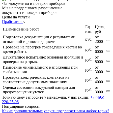
Мы не подделываем
разрешающие
документы и поверки приборов
Цены на услуги
Прайс-лист
Ед.
Цена,
Наименование работ
изм.
руб
Подготовка документации с результатами
от
руб.
испытаний и рекомендациями.
2000
Проверка на перегрев токоведущих частей во
от
руб.
время работы.
6000
Двухэтапное испытание: основная изоляция и
от
руб.
проверка на разрыв.
8000
Измерение минимального напряжения при
от
руб.
срабатывании.
3000
Проверка электрических контактов на
от
руб.
соответствие допустимым значениям.
4000
Оценка состояния вакуумной камеры для
от
руб.
предотвращения утечек.
3000
Точную цену запросите у менеджера, у нас акции:
+7 (495)
220-25-06
Популярные вопросы
Какие дополнительные услуги предлагает ваша лаборатория?