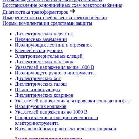
Восстановление однолинейных схем электроснабжения
Диагностика трансформаторов
Измерение показателей качества электроэнергии
Нормы комплектации средствами защиты
Диэлектрических перчаток
Переносных заземлений
Изолирующих лестниц и стремянок
Клещей изолирующих
Электроизмерительных клещей
Диэлектрических накладок
Указателей напряжения выше 1000 В
Изолирующего ручного инструмента
Диэлектрических бот
Диэлектрических галош
Штанг изолирующих
Диэлектрических ковриков
Указателей напряжения для проверки совпадения фаз
Изолирующих колпаков
Указателей напряжения до 1000 В
Сопротивление изоляции переносного
электроинструмента
Визуальный осмотр диэлектрических ковриков