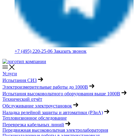
+7 (495) 220-25-06
Заказать звонок
Услуги
Испытания СИЗ
Электроизмерительные работы до 1000В
Испытания высоковольтного оборудования выше 1000В
Технический отчёт
Обслуживание электроустановок
Наладка релейной защиты и автоматики (РЗиА)
Тепловизионное обследование
Переврезка кабельных линий
Передвижная высоковольтная электролаборатория
Пусконаладочные работы в электроустановках