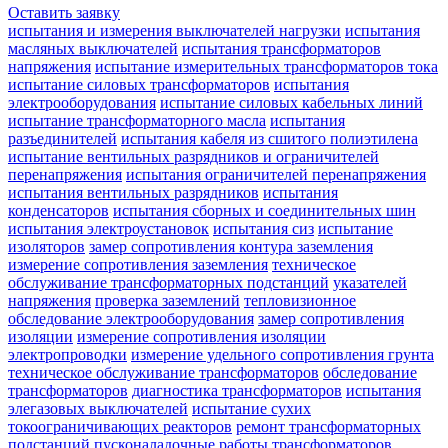
Оставить заявку
испытания и измерения выключателей нагрузки
испытания
масляных выключателей
испытания трансформаторов
напряжения
испытание измерительных трансформаторов тока
испытание силовых трансформаторов
испытания
электрооборудования
испытание силовых кабельных линий
испытание трансформаторного масла
испытания
разъединителей
испытания кабеля из сшитого полиэтилена
испытание вентильных разрядников и ограничителей
перенапряжения
испытания ограничителей перенапряжения
испытания вентильных разрядников
испытания
конденсаторов
испытания сборных и соединительных шин
испытания электроустановок
испытания сиз
испытание
изоляторов
замер сопротивления контура заземления
измерение сопротивления заземления
техническое
обслуживание трансформаторных подстанций
указателей
напряжения
проверка заземлений
тепловизионное
обследование электрооборудования
замер сопротивления
изоляции
измерение сопротивления изоляции
электропроводки
измерение удельного сопротивления грунта
техническое обслуживание трансформаторов
обследование
трансформаторов
диагностика трансформаторов
испытания
элегазовых выключателей
испытание сухих
токоограничивающих реакторов
ремонт трансформаторных
подстанций
пусконаладочные работы трансформаторов