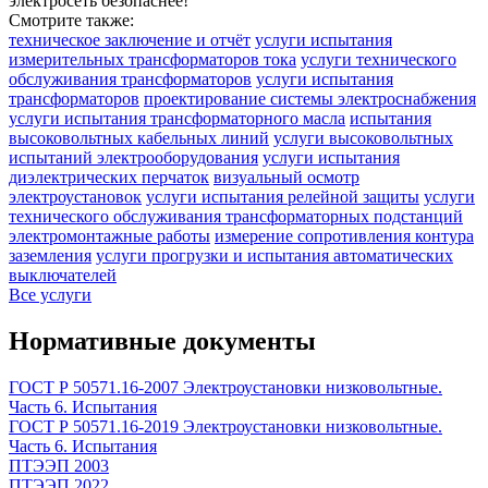
электросеть безопаснее!
Смотрите также:
техническое заключение и отчёт
услуги испытания
измерительных трансформаторов тока
услуги технического
обслуживания трансформаторов
услуги испытания
трансформаторов
проектирование системы электроснабжения
услуги испытания трансформаторного масла
испытания
высоковольтных кабельных линий
услуги высоковольтных
испытаний электрооборудования
услуги испытания
диэлектрических перчаток
визуальный осмотр
электроустановок
услуги испытания релейной защиты
услуги
технического обслуживания трансформаторных подстанций
электромонтажные работы
измерение сопротивления контура
заземления
услуги прогрузки и испытания автоматических
выключателей
Все услуги
Нормативные документы
ГОСТ Р 50571.16-2007 Электроустановки низковольтные.
Часть 6. Испытания
ГОСТ Р 50571.16-2019 Электроустановки низковольтные.
Часть 6. Испытания
ПТЭЭП 2003
ПТЭЭП 2022