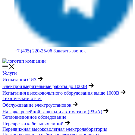
+7 (495) 220-25-06
Заказать звонок
Услуги
Испытания СИЗ
Электроизмерительные работы до 1000В
Испытания высоковольтного оборудования выше 1000В
Технический отчёт
Обслуживание электроустановок
Наладка релейной защиты и автоматики (РЗиА)
Тепловизионное обследование
Переврезка кабельных линий
Передвижная высоковольтная электролаборатория
Пусконаладочные работы в электроустановках