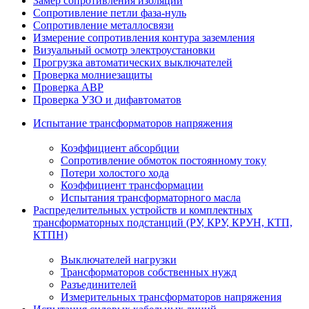
Замер сопротивления изоляции
Сопротивление петли фаза-нуль
Сопротивление металлосвязи
Измерение сопротивления контура заземления
Визуальный осмотр электроустановки
Прогрузка автоматических выключателей
Проверка молниезащиты
Проверка АВР
Проверка УЗО и дифавтоматов
Испытание трансформаторов напряжения
Коэффициент абсорбции
Сопротивление обмоток постоянному току
Потери холостого хода
Коэффициент трансформации
Испытания трансформаторного масла
Распределительных устройств и комплектных
трансформаторных подстанций (РУ, КРУ, КРУН, КТП,
КТПН)
Выключателей нагрузки
Трансформаторов собственных нужд
Разъединителей
Измерительных трансформаторов напряжения