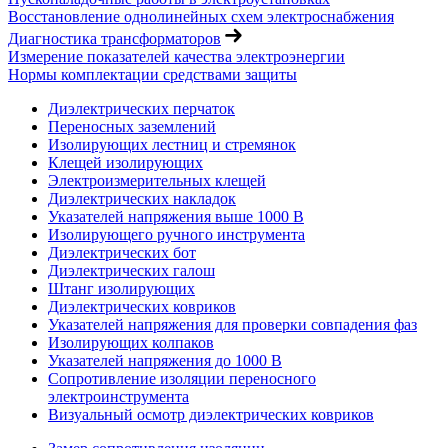
Восстановление однолинейных схем электроснабжения
Диагностика трансформаторов
Измерение показателей качества электроэнергии
Нормы комплектации средствами защиты
Диэлектрических перчаток
Переносных заземлений
Изолирующих лестниц и стремянок
Клещей изолирующих
Электроизмерительных клещей
Диэлектрических накладок
Указателей напряжения выше 1000 В
Изолирующего ручного инструмента
Диэлектрических бот
Диэлектрических галош
Штанг изолирующих
Диэлектрических ковриков
Указателей напряжения для проверки совпадения фаз
Изолирующих колпаков
Указателей напряжения до 1000 В
Сопротивление изоляции переносного
электроинструмента
Визуальный осмотр диэлектрических ковриков