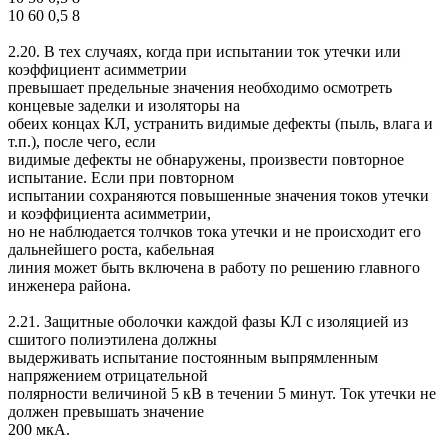
10 60 0,5 8
2.20. В тех случаях, когда при испытании ток утечки или
коэффициент асимметрии
превышает предельные значения необходимо осмотреть
концевые заделки и изоляторы на
обеих концах КЛ, устранить видимые дефекты (пыль, влага и
т.п.), после чего, если
видимые дефекты не обнаружены, произвести повторное
испытание. Если при повторном
испытании сохраняются повышенные значения токов утечки
и коэффициента асимметрии,
но не наблюдается толчков тока утечки и не происходит его
дальнейшего роста, кабельная
линия может быть включена в работу по решению главного
инженера района.
2.21. Защитные оболочки каждой фазы КЛ с изоляцией из
сшитого полиэтилена должны
выдерживать испытание постоянным выпрямленным
напряжением отрицательной
полярности величиной 5 кВ в течении 5 минут. Ток утечки не
должен превышать значение
200 мкА.