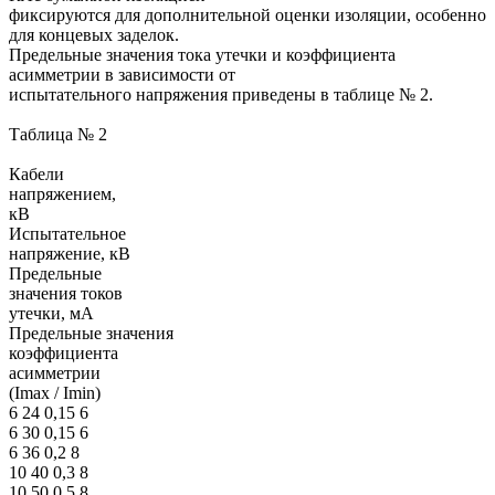
фиксируются для дополнительной оценки изоляции, особенно
для концевых заделок.
Предельные значения тока утечки и коэффициента
асимметрии в зависимости от
испытательного напряжения приведены в таблице № 2.
Таблица № 2
Кабели
напряжением,
кВ
Испытательное
напряжение, кВ
Предельные
значения токов
утечки, мА
Предельные значения
коэффициента
асимметрии
(Imax / Imin)
6 24 0,15 6
6 30 0,15 6
6 36 0,2 8
10 40 0,3 8
10 50 0,5 8