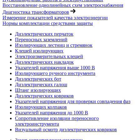
Восстановление однолинейных схем электроснабжения
Диагностика трансформаторов
Измерение показателей качества электроэнергии
Нормы комплектации средствами защиты
Диэлектрических перчаток
Переносных заземлений
Изолирующих лестниц и стремянок
Клещей изолирующих
Электроизмерительных клещей
Диэлектрических накладок
Указателей напряжения выше 1000 В
Изолирующего ручного инструмента
Диэлектрических бот
Диэлектрических галош
Штанг изолирующих
Диэлектрических ковриков
Указателей напряжения для проверки совпадения фаз
Изолирующих колпаков
Указателей напряжения до 1000 В
Сопротивление изоляции переносного
электроинструмента
Визуальный осмотр диэлектрических ковриков