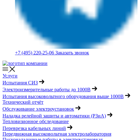
+7 (495) 220-25-06
Заказать звонок
Услуги
Испытания СИЗ
Электроизмерительные работы до 1000В
Испытания высоковольтного оборудования выше 1000В
Технический отчёт
Обслуживание электроустановок
Наладка релейной защиты и автоматики (РЗиА)
Тепловизионное обследование
Переврезка кабельных линий
Передвижная высоковольтная электролаборатория
Пусконаладочные работы в электроустановках