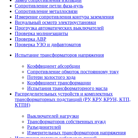
Замер сопротивления изоляции
Сопротивление петли фаза-нуль
Сопротивление металлосвязи
Измерение сопротивления контура заземления
Визуальный осмотр электроустановки
Прогрузка автоматических выключателей
Проверка молниезащиты
Проверка АВР
Проверка УЗО и дифавтоматов
Испытание трансформаторов напряжения
Коэффициент абсорбции
Сопротивление обмоток постоянному току
Потери холостого хода
Коэффициент трансформации
Испытания трансформаторного масла
Распределительных устройств и комплектных
трансформаторных подстанций (РУ, КРУ, КРУН, КТП,
КТПН)
Выключателей нагрузки
Трансформаторов собственных нужд
Разъединителей
Измерительных трансформаторов напряжения