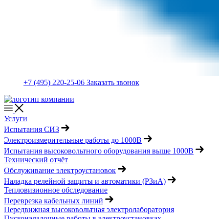
+7 (495) 220-25-06
Заказать звонок
Услуги
Испытания СИЗ
Электроизмерительные работы до 1000В
Испытания высоковольтного оборудования выше 1000В
Технический отчёт
Обслуживание электроустановок
Наладка релейной защиты и автоматики (РЗиА)
Тепловизионное обследование
Переврезка кабельных линий
Передвижная высоковольтная электролаборатория
Пусконаладочные работы в электроустановках