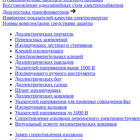
Восстановление однолинейных схем электроснабжения
Диагностика трансформаторов
Измерение показателей качества электроэнергии
Нормы комплектации средствами защиты
Диэлектрических перчаток
Переносных заземлений
Изолирующих лестниц и стремянок
Клещей изолирующих
Электроизмерительных клещей
Диэлектрических накладок
Указателей напряжения выше 1000 В
Изолирующего ручного инструмента
Диэлектрических бот
Диэлектрических галош
Штанг изолирующих
Диэлектрических ковриков
Указателей напряжения для проверки совпадения фаз
Изолирующих колпаков
Указателей напряжения до 1000 В
Сопротивление изоляции переносного электроинструмен
Визуальный осмотр диэлектрических ковриков
Замер сопротивления изоляции