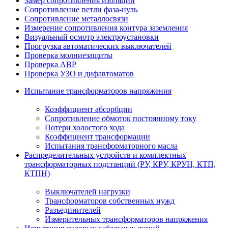
Замер сопротивления изоляции
Сопротивление петли фаза-нуль
Сопротивление металлосвязи
Измерение сопротивления контура заземления
Визуальный осмотр электроустановки
Прогрузка автоматических выключателей
Проверка молниезащиты
Проверка АВР
Проверка УЗО и дифавтоматов
Испытание трансформаторов напряжения
Коэффициент абсорбции
Сопротивление обмоток постоянному току
Потери холостого хода
Коэффициент трансформации
Испытания трансформаторного масла
Распределительных устройств и комплектных
трансформаторных подстанций (РУ, КРУ, КРУН, КТП,
КТПН)
Выключателей нагрузки
Трансформаторов собственных нужд
Разъединителей
Измерительных трансформаторов напряжения