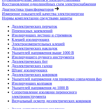
Восстановление однолинейных схем электроснабжения
Диагностика трансформаторов
Измерение показателей качества электроэнергии
Нормы комплектации средствами защиты
Диэлектрических перчаток
Переносных заземлений
Изолирующих лестниц и стремянок
Клещей изолирующих
Электроизмерительных клещей
Диэлектрических накладок
Указателей напряжения выше 1000 В
Изолирующего ручного инструмента
Диэлектрических бот
Диэлектрических галош
Штанг изолирующих
Диэлектрических ковриков
Указателей напряжения для проверки совпадения фаз
Изолирующих колпаков
Указателей напряжения до 1000 В
Сопротивление изоляции переносного
электроинструмента
Визуальный осмотр диэлектрических ковриков