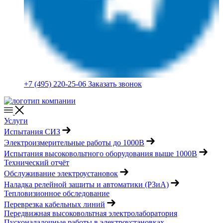
+7 (495) 220-25-06
Заказать звонок
Услуги
Испытания СИЗ
Электроизмерительные работы до 1000В
Испытания высоковольтного оборудования выше 1000В
Технический отчёт
Обслуживание электроустановок
Наладка релейной защиты и автоматики (РЗиА)
Тепловизионное обследование
Переврезка кабельных линий
Передвижная высоковольтная электролаборатория
Пусконаладочные работы в электроустановках