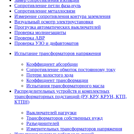
Замер сопротивления изоляции
Сопротивление петли фаза-нуль
Сопротивление металлосвязи
Измерение сопротивления контура заземления
Визуальный осмотр электроустановки
Прогрузка автоматических выключателей
Проверка молниезащиты
Проверка АВР
Проверка УЗО и дифавтоматов
Испытание трансформаторов напряжения
Коэффициент абсорбции
Сопротивление обмоток постоянному току
Потери холостого хода
Коэффициент трансформации
Испытания трансформаторного масла
Распределительных устройств и комплектных
трансформаторных подстанций (РУ, КРУ, КРУН, КТП,
КТПН)
Выключателей нагрузки
Трансформаторов собственных нужд
Разъединителей
Измерительных трансформаторов напряжения