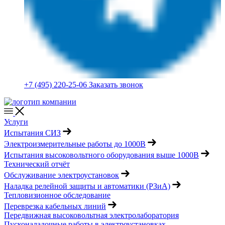
+7 (495) 220-25-06
Заказать звонок
Услуги
Испытания СИЗ
Электроизмерительные работы до 1000В
Испытания высоковольтного оборудования выше 1000В
Технический отчёт
Обслуживание электроустановок
Наладка релейной защиты и автоматики (РЗиА)
Тепловизионное обследование
Переврезка кабельных линий
Передвижная высоковольтная электролаборатория
Пусконаладочные работы в электроустановках