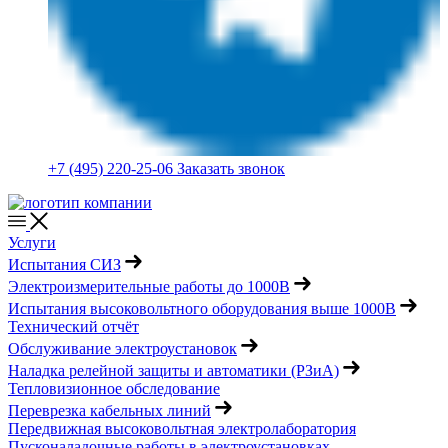
+7 (495) 220-25-06
Заказать звонок
Услуги
Испытания СИЗ
Электроизмерительные работы до 1000В
Испытания высоковольтного оборудования выше 1000В
Технический отчёт
Обслуживание электроустановок
Наладка релейной защиты и автоматики (РЗиА)
Тепловизионное обследование
Переврезка кабельных линий
Передвижная высоковольтная электролаборатория
Пусконаладочные работы в электроустановках