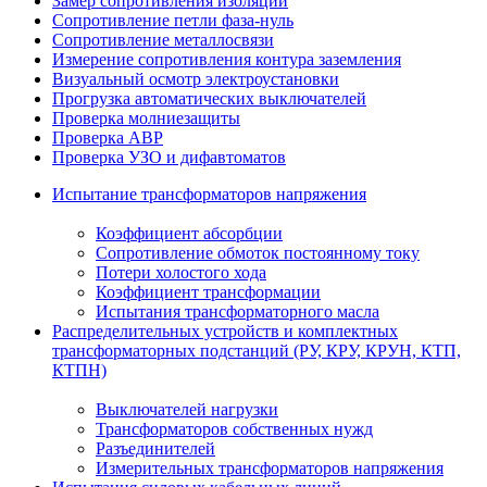
Замер сопротивления изоляции
Сопротивление петли фаза-нуль
Сопротивление металлосвязи
Измерение сопротивления контура заземления
Визуальный осмотр электроустановки
Прогрузка автоматических выключателей
Проверка молниезащиты
Проверка АВР
Проверка УЗО и дифавтоматов
Испытание трансформаторов напряжения
Коэффициент абсорбции
Сопротивление обмоток постоянному току
Потери холостого хода
Коэффициент трансформации
Испытания трансформаторного масла
Распределительных устройств и комплектных
трансформаторных подстанций (РУ, КРУ, КРУН, КТП,
КТПН)
Выключателей нагрузки
Трансформаторов собственных нужд
Разъединителей
Измерительных трансформаторов напряжения