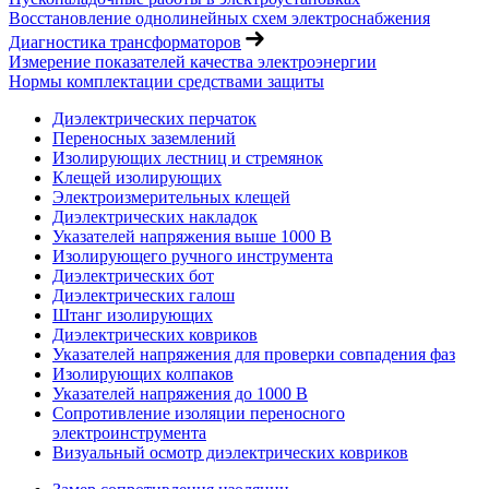
Восстановление однолинейных схем электроснабжения
Диагностика трансформаторов
Измерение показателей качества электроэнергии
Нормы комплектации средствами защиты
Диэлектрических перчаток
Переносных заземлений
Изолирующих лестниц и стремянок
Клещей изолирующих
Электроизмерительных клещей
Диэлектрических накладок
Указателей напряжения выше 1000 В
Изолирующего ручного инструмента
Диэлектрических бот
Диэлектрических галош
Штанг изолирующих
Диэлектрических ковриков
Указателей напряжения для проверки совпадения фаз
Изолирующих колпаков
Указателей напряжения до 1000 В
Сопротивление изоляции переносного
электроинструмента
Визуальный осмотр диэлектрических ковриков