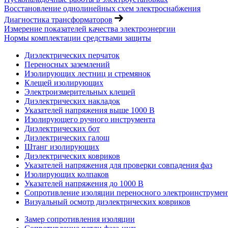
Восстановление однолинейных схем электроснабжения
Диагностика трансформаторов
Измерение показателей качества электроэнергии
Нормы комплектации средствами защиты
Диэлектрических перчаток
Переносных заземлений
Изолирующих лестниц и стремянок
Клещей изолирующих
Электроизмерительных клещей
Диэлектрических накладок
Указателей напряжения выше 1000 В
Изолирующего ручного инструмента
Диэлектрических бот
Диэлектрических галош
Штанг изолирующих
Диэлектрических ковриков
Указателей напряжения для проверки совпадения фаз
Изолирующих колпаков
Указателей напряжения до 1000 В
Сопротивление изоляции переносного электроинструмен
Визуальный осмотр диэлектрических ковриков
Замер сопротивления изоляции