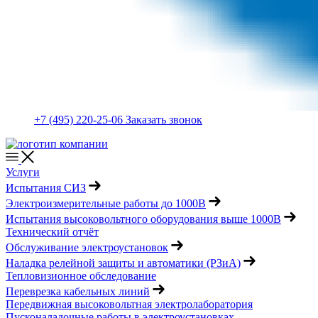
+7 (495) 220-25-06
Заказать звонок
Услуги
Испытания СИЗ
Электроизмерительные работы до 1000В
Испытания высоковольтного оборудования выше 1000В
Технический отчёт
Обслуживание электроустановок
Наладка релейной защиты и автоматики (РЗиА)
Тепловизионное обследование
Переврезка кабельных линий
Передвижная высоковольтная электролаборатория
Пусконаладочные работы в электроустановках