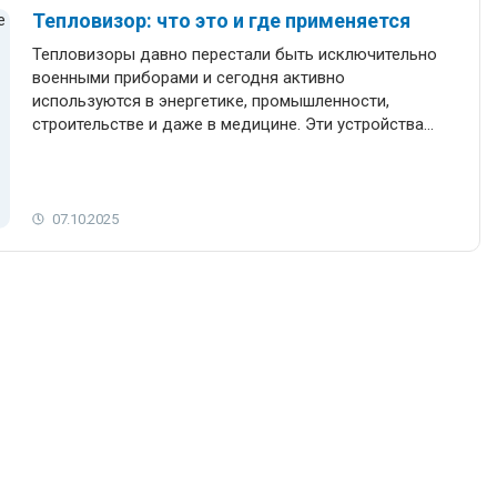
Тепловизор: что это и где применяется
Тепловизоры давно перестали быть исключительно
военными приборами и сегодня активно
используются в энергетике, промышленности,
строительстве и даже в медицине. Эти устройства
позволяют видеть тепловое излучение и выявлять
скрытые дефекты оборудования, источники
теплопотерь и перегревов. В статье мы подробно
рассказываем, как работают тепловизоры, какие
07.10.2025
бывают виды, на что обращать внимание при выборе
и почему такие приборы стали незаменимыми в самых
разных сферах.