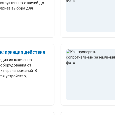
нструктивных отличий до
териев выбора для
к: принцип действия
один из ключевых
ооборудования от
. В
ся устройство,
твия и особенности
ьных сетях. Объясняем,
омежуток, зачем нужны
ементы, в чём разница
эти устройства до сих пор
ях и ЛЭП. Материал будет
тикам, специалистам РЗиА,