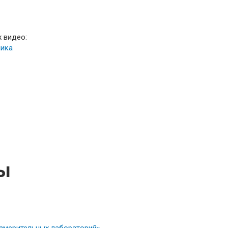
 видео:
ты
измерительных лабораторий»