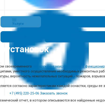
Магазин
Услуги
Стоимость
Блог энергетика
роустановок
.
гом своевременного
обнаружения неисправностей в функциони
ципами, уместного осуществления необходимых ремонтных ра
туры, вероятность нежелательных ситуаций - пожаров, взрывов
яется согласно характеристикам каждой оснастки, среды ее э
+7 (495) 220-25-06
Заказать звонок
хнический отчет, в котором описываются все найденные недос