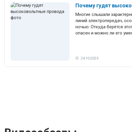
проектировщикам и всем, к
Почему гудят высок
процессы защиты электрич
Многие слышали характерны
напряжения.
линий электропередач, осо
ночью. Откуда берётся этот
опасен и можно ли его уме
подробно рассказываем, п
высоковольтные провода, 
коронного разряда, мифы и
также объясняем, как инж
24.10.2025
эффект при проектировани
электросетей.