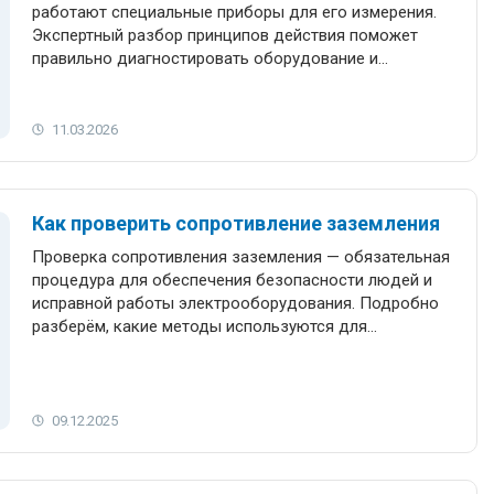
работают специальные приборы для его измерения.
Экспертный разбор принципов действия поможет
правильно диагностировать оборудование и
обеспечить надежность энергосистем.
11.03.2026
Как проверить сопротивление заземления
Проверка сопротивления заземления — обязательная
процедура для обеспечения безопасности людей и
исправной работы электрооборудования. Подробно
разберём, какие методы используются для
измерений, какое оборудование нужно, кто имеет
право проводить проверки, какие нормативы
применяются и как правильно интерпретировать
полученные данные.
09.12.2025