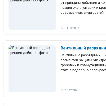
от принципа действия и ко
правил эксплуатации и кри
современных энергосетей.
11.06.2026
Вентильный разрядни
Вентильные разрядники — 
элементов защиты электр
грозовых и коммутационных перенапряжений
статье подробно разбирает
конструкция, принцип дейс
работы разрядников в реал
как работает искровой пр
нелинейные вентильные эл
16.12.2025
между SiC и ZnO, и почему 
применяются на подстанци
полезен инженерам, энерге