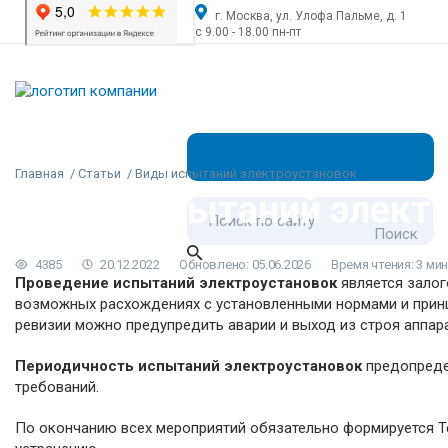
г. Москва, ул. Улофа Пальме, д. 1
с 9.00 - 18.00 пн-пт
Проекты
Главная
Статьи
Виды испытаний электроустановок
Виды испытаний элект
4385
20.12.2022
Обновлено: 05.06.2026
Время чтения: 3 мин
Проведение испытаний электроустановок
является зало
возможных расхождениях с установленными нормами и прин
ревизии можно предупредить аварии и выход из строя аппара
Периодичность испытаний электроустановок
предопредел
требований.
По окончанию всех мероприятий обязательно формируется Те