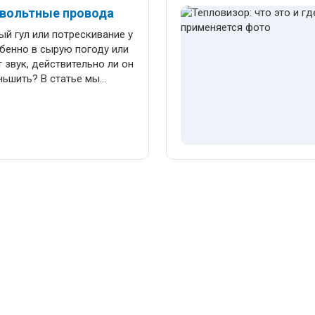
то хочет глубже понять
овольтные провода
еских сетей высокого
й гул или потрескивание у
бенно в сырую погоду или
 звук, действительно ли он
ньшить? В статье мы
очему гудят
разбираем физику
 факты о гуле ЛЭП, а
енеры учитывают этот
и и обслуживании