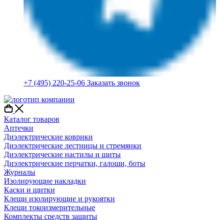
+7 (495) 220-25-06
Заказать звонок
Каталог товаров
Аптечки
Диэлектрические коврики
Диэлектрические лестницы и стремянки
Диэлектрические настилы и щиты
Диэлектрические перчатки, галоши, боты
Журналы
Изолирующие накладки
Каски и щитки
Клещи изолирующие и рукоятки
Клещи токоизмерительные
Комплекты средств защиты