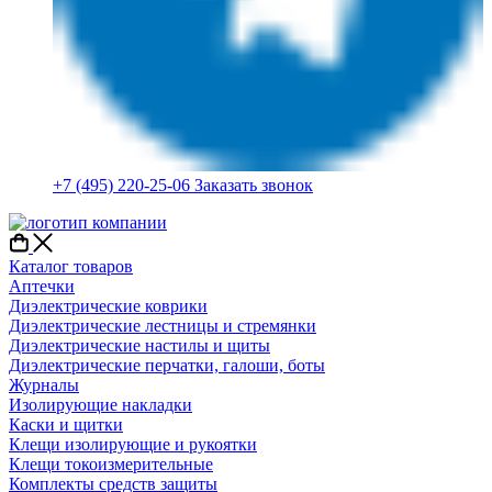
+7 (495) 220-25-06
Заказать звонок
Каталог товаров
Аптечки
Диэлектрические коврики
Диэлектрические лестницы и стремянки
Диэлектрические настилы и щиты
Диэлектрические перчатки, галоши, боты
Журналы
Изолирующие накладки
Каски и щитки
Клещи изолирующие и рукоятки
Клещи токоизмерительные
Комплекты средств защиты