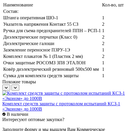
Наименование
Кол-во, шт
Состав:
Штанга оперативная ШО-1
1
Указатель напряжения Контакт 55 СЗ
2
Ручка для съема предохранителей ППН – РСП-1
1
Диэлектрические перчатки (Класс 0)
2
Диэлектрические галоши
2
Заземление переносное ПЗРУ-1Э
1
Комплект плакатов № 1 (Пластик 2 мм)
2
Очки защитные РОСОМЗ ЗП8 ЭТАЛОН
1
Ковёр диэлектрический резиновый 500х500 мм
1
Сумка для комплекта средств защиты
1
Похожие товары
Комплект средств защиты с протоколом испытаний КСЗ-1
К
«Эконом» до 1000В
«
В наличии
Интересуют оптовые закупки?
Заполните форму и мы вышлем Вам
Коммерческое