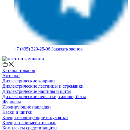
+7 (495) 220-25-06
Заказать звонок
Каталог товаров
Аптечки
Диэлектрические коврики
Диэлектрические лестницы и стремянки
Диэлектрические настилы и щиты
Диэлектрические перчатки, галоши, боты
Журналы
Изолирующие накладки
Каски и щитки
Клещи изолирующие и рукоятки
Клещи токоизмерительные
Комплекты средств защиты