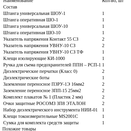
Наименование
Кол-во, шт
Состав
Штанга универсальная ШОУ-1
1
Штанга оперативная ШО-1
1
Штанга универсальная ШОУ-10
1
Штанга оперативная ШО-10
1
Указатель напряжения Контакт 55 СЗ
2
Указатель напряжения УВНУ-10 СЗ
2
Указатель напряжения УВНУ-10 СЗ ТФ
1
Клещи изолирующие КИ-1000
1
Ручка для съема предохранителей ППН – РСП-1
1
Диэлектрические перчатки (Класс 0)
2
Диэлектрические боты
1
Заземление переносное ПЗРУ-1Э 16мм2
2
Заземление переносное ЗПП-15 25мм2
2
Комплект плакатов № 1 (Пластик 2 мм)
2
Очки защитные РОСОМЗ ЗП8 ЭТАЛОН
2
Набор диэлектрического инструмента НИИ-01
1
Клещи токоизмерительные MS2001C
1
Сумка для комплекта средств защиты
1
Похожие товары