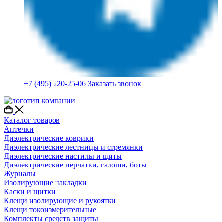
+7 (495) 220-25-06
Заказать звонок
Каталог товаров
Аптечки
Диэлектрические коврики
Диэлектрические лестницы и стремянки
Диэлектрические настилы и щиты
Диэлектрические перчатки, галоши, боты
Журналы
Изолирующие накладки
Каски и щитки
Клещи изолирующие и рукоятки
Клещи токоизмерительные
Комплекты средств защиты