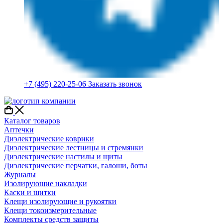
+7 (495) 220-25-06
Заказать звонок
Каталог товаров
Аптечки
Диэлектрические коврики
Диэлектрические лестницы и стремянки
Диэлектрические настилы и щиты
Диэлектрические перчатки, галоши, боты
Журналы
Изолирующие накладки
Каски и щитки
Клещи изолирующие и рукоятки
Клещи токоизмерительные
Комплекты средств защиты