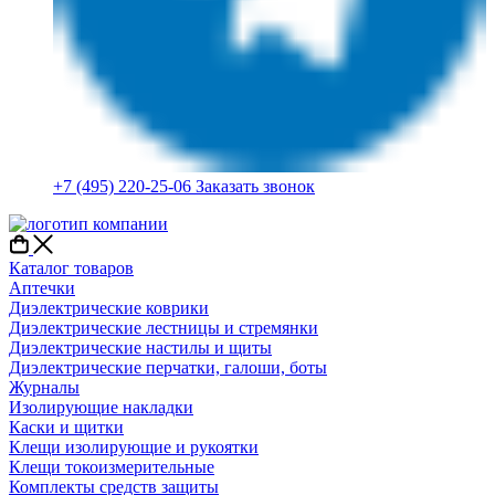
+7 (495) 220-25-06
Заказать звонок
Каталог товаров
Аптечки
Диэлектрические коврики
Диэлектрические лестницы и стремянки
Диэлектрические настилы и щиты
Диэлектрические перчатки, галоши, боты
Журналы
Изолирующие накладки
Каски и щитки
Клещи изолирующие и рукоятки
Клещи токоизмерительные
Комплекты средств защиты