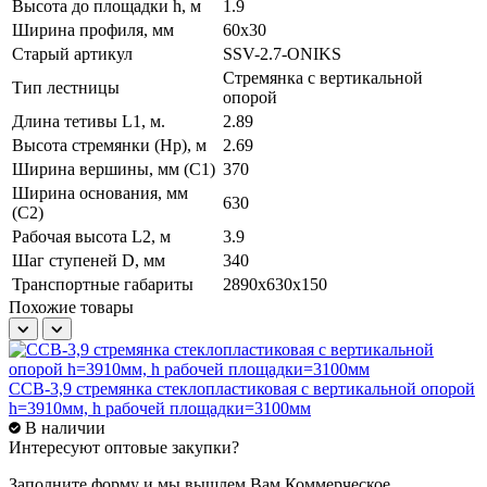
Высота до площадки h, м
1.9
Ширина профиля, мм
60х30
Старый артикул
SSV-2.7-ONIKS
Стремянка с вертикальной
Тип лестницы
опорой
Длина тетивы L1, м.
2.89
Высота стремянки (Hр), м
2.69
Ширина вершины, мм (С1)
370
Ширина основания, мм
630
(С2)
Рабочая высота L2, м
3.9
Шаг ступеней D, мм
340
Транспортные габариты
2890x630x150
Похожие товары
ССВ-3,9 стремянка стеклопластиковая с вертикальной опорой
С
h=3910мм, h рабочей площадки=3100мм
h
В наличии
Интересуют оптовые закупки?
Заполните форму и мы вышлем Вам
Коммерческое