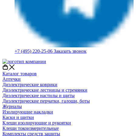
+7 (495) 220-25-06
Заказать звонок
Каталог товаров
Аптечки
Диэлектрические коврики
Диэлектрические лестницы и стремянки
Диэлектрические настилы и щиты
Диэлектрические перчатки, галоши, боты
Журналы
Изолирующие накладки
Каски и щитки
Клещи изолирующие и рукоятки
Клещи токоизмерительные
Комплекты средств защиты