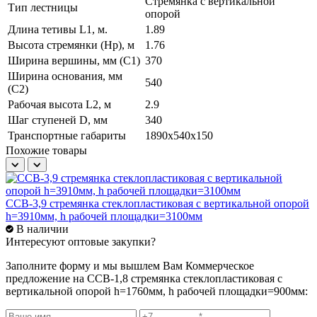
Стремянка с вертикальной
Тип лестницы
опорой
Длина тетивы L1, м.
1.89
Высота стремянки (Hр), м
1.76
Ширина вершины, мм (С1)
370
Ширина основания, мм
540
(С2)
Рабочая высота L2, м
2.9
Шаг ступеней D, мм
340
Транспортные габариты
1890x540x150
Похожие товары
ССВ-3,9 стремянка стеклопластиковая с вертикальной опорой
С
h=3910мм, h рабочей площадки=3100мм
h
В наличии
Интересуют оптовые закупки?
Заполните форму и мы вышлем Вам
Коммерческое
предложение
на ССВ-1,8 стремянка стеклопластиковая с
вертикальной опорой h=1760мм, h рабочей площадки=900мм: