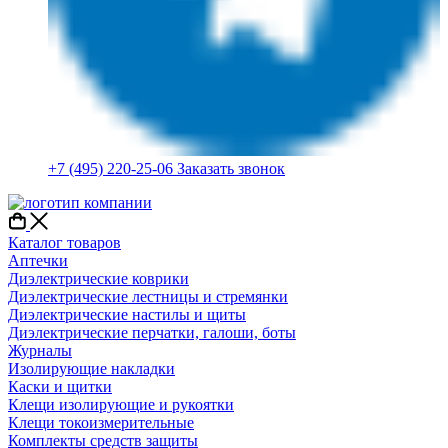
+7 (495) 220-25-06
Заказать звонок
Каталог товаров
Аптечки
Диэлектрические коврики
Диэлектрические лестницы и стремянки
Диэлектрические настилы и щиты
Диэлектрические перчатки, галоши, боты
Журналы
Изолирующие накладки
Каски и щитки
Клещи изолирующие и рукоятки
Клещи токоизмерительные
Комплекты средств защиты