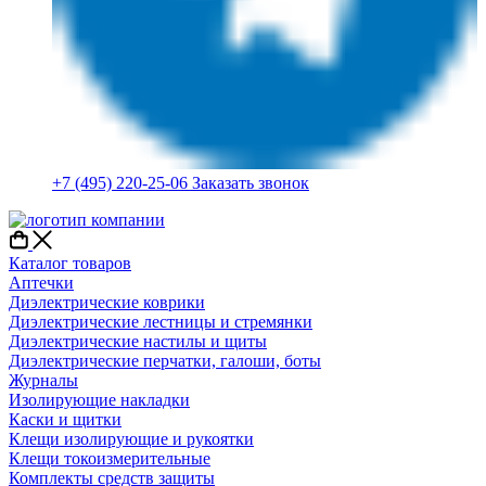
+7 (495) 220-25-06
Заказать звонок
Каталог товаров
Аптечки
Диэлектрические коврики
Диэлектрические лестницы и стремянки
Диэлектрические настилы и щиты
Диэлектрические перчатки, галоши, боты
Журналы
Изолирующие накладки
Каски и щитки
Клещи изолирующие и рукоятки
Клещи токоизмерительные
Комплекты средств защиты