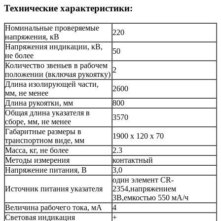
Технические характеристики:
Номинальные проверяемые
220
напряжения, кВ
Напряжения индикации, кВ,
50
не более
Количество звеньев в рабочем
2
положении (включая рукоятку)
Длина изолирующей части,
2600
мм, не менее
Длина рукоятки, мм
800
Общая длина указателя в
3570
сборе, мм, не менее
Габаритные размеры в
1900 х 120 х 70
транспортном виде, мм
Масса, кг, не более
2.3
Методы измерения
контактный
Напряжение питания, В
3,0
один элемент CR-
Источник питания указателя
2354,напряжением
3В,емкостью 550 мА/ч
Величина рабочего тока, мА
4
Световая индикация
+