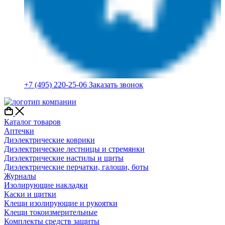
+7 (495) 220-25-06
Заказать звонок
Каталог товаров
Аптечки
Диэлектрические коврики
Диэлектрические лестницы и стремянки
Диэлектрические настилы и щиты
Диэлектрические перчатки, галоши, боты
Журналы
Изолирующие накладки
Каски и щитки
Клещи изолирующие и рукоятки
Клещи токоизмерительные
Комплекты средств защиты