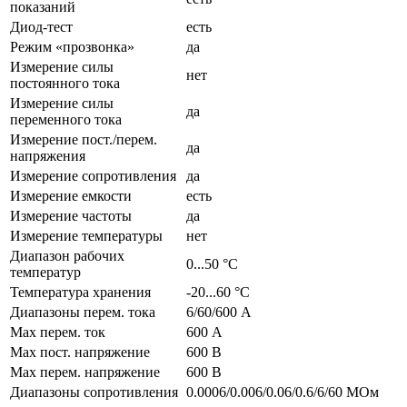
показаний
Диод-тест
есть
Режим «прозвонка»
да
Измерение силы
нет
постоянного тока
Измерение силы
да
переменного тока
Измерение пост./перем.
да
напряжения
Измерение сопротивления
да
Измерение емкости
есть
Измерение частоты
да
Измерение температуры
нет
Диапазон рабочих
0...50 °С
температур
Температура хранения
-20...60 °С
Диапазоны перем. тока
6/60/600 А
Max перем. ток
600 А
Max пост. напряжение
600 В
Max перем. напряжение
600 В
Диапазоны сопротивления
0.0006/0.006/0.06/0.6/6/60 МОм