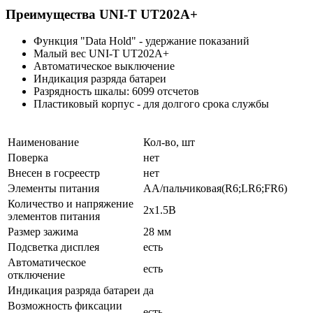
Преимущества UNI-T UT202A+
Функция "Data Hold" - удержание показаний
Малый вес UNI-T UT202A+
Автоматическое выключение
Индикация разряда батареи
Разрядность шкалы: 6099 отсчетов
Пластиковый корпус - для долгого срока службы
Наименование
Кол-во, шт
Поверка
нет
Внесен в госреестр
нет
Элементы питания
AA/пальчиковая(R6;LR6;FR6)
Количество и напряжение
2х1.5B
элементов питания
Размер зажима
28 мм
Подсветка дисплея
есть
Автоматическое
есть
отключение
Индикация разряда батареи
да
Возможность фиксации
есть