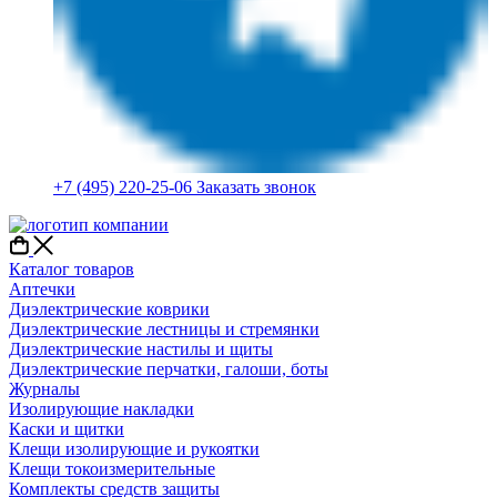
+7 (495) 220-25-06
Заказать звонок
Каталог товаров
Аптечки
Диэлектрические коврики
Диэлектрические лестницы и стремянки
Диэлектрические настилы и щиты
Диэлектрические перчатки, галоши, боты
Журналы
Изолирующие накладки
Каски и щитки
Клещи изолирующие и рукоятки
Клещи токоизмерительные
Комплекты средств защиты