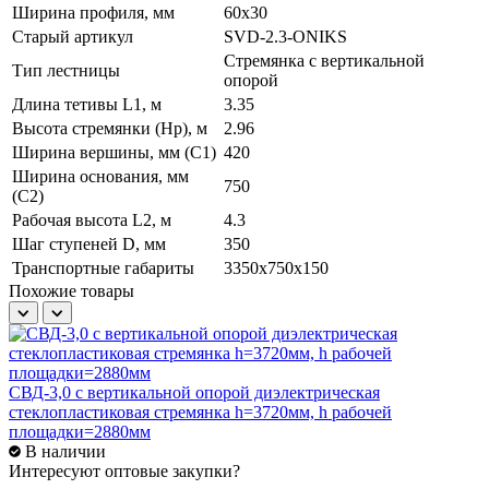
Ширина профиля, мм
60х30
Старый артикул
SVD-2.3-ONIKS
Стремянка с вертикальной
Тип лестницы
опорой
Длина тетивы L1, м
3.35
Высота стремянки (Hр), м
2.96
Ширина вершины, мм (С1)
420
Ширина основания, мм
750
(С2)
Рабочая высота L2, м
4.3
Шаг ступеней D, мм
350
Транспортные габариты
3350x750x150
Похожие товары
СВД-3,0 с вертикальной опорой диэлектрическая
С
стеклопластиковая стремянка h=3720мм, h рабочей
с
площадки=2880мм
В наличии
Интересуют оптовые закупки?