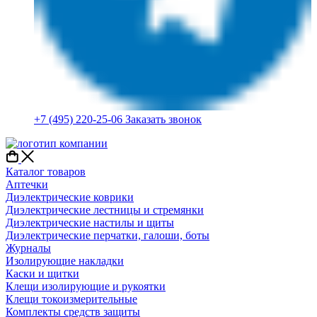
+7 (495) 220-25-06
Заказать звонок
Каталог товаров
Аптечки
Диэлектрические коврики
Диэлектрические лестницы и стремянки
Диэлектрические настилы и щиты
Диэлектрические перчатки, галоши, боты
Журналы
Изолирующие накладки
Каски и щитки
Клещи изолирующие и рукоятки
Клещи токоизмерительные
Комплекты средств защиты