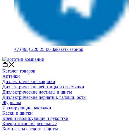
+7 (495) 220-25-06
Заказать звонок
Каталог товаров
Аптечки
Диэлектрические коврики
Диэлектрические лестницы и стремянки
Диэлектрические настилы и щиты
Диэлектрические перчатки, галоши, боты
Журналы
Изолирующие накладки
Каски и щитки
Клещи изолирующие и рукоятки
Клещи токоизмерительные
Комплекты средств защиты