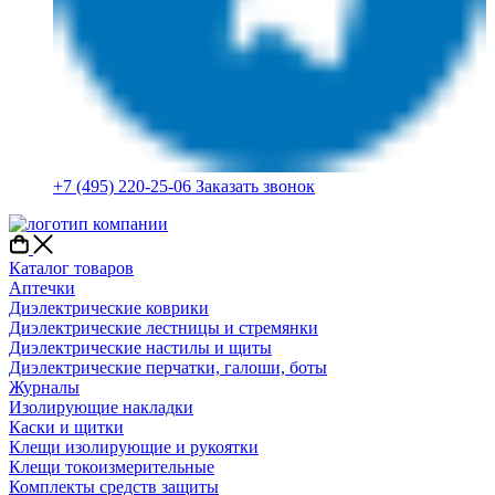
+7 (495) 220-25-06
Заказать звонок
Каталог товаров
Аптечки
Диэлектрические коврики
Диэлектрические лестницы и стремянки
Диэлектрические настилы и щиты
Диэлектрические перчатки, галоши, боты
Журналы
Изолирующие накладки
Каски и щитки
Клещи изолирующие и рукоятки
Клещи токоизмерительные
Комплекты средств защиты