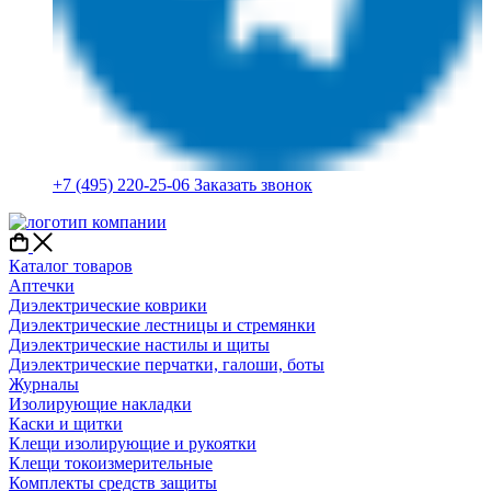
+7 (495) 220-25-06
Заказать звонок
Каталог товаров
Аптечки
Диэлектрические коврики
Диэлектрические лестницы и стремянки
Диэлектрические настилы и щиты
Диэлектрические перчатки, галоши, боты
Журналы
Изолирующие накладки
Каски и щитки
Клещи изолирующие и рукоятки
Клещи токоизмерительные
Комплекты средств защиты