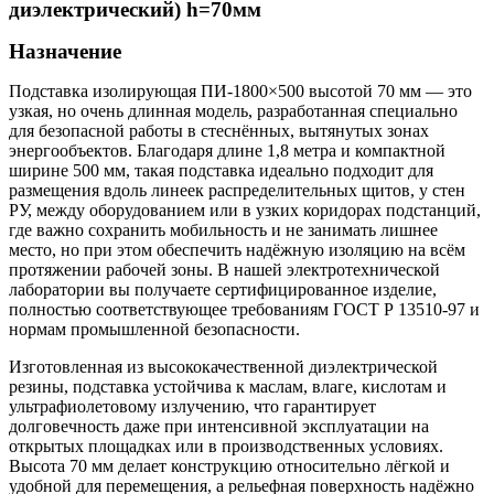
диэлектрический) h=70мм
Назначение
Подставка изолирующая ПИ-1800×500 высотой 70 мм — это
узкая, но очень длинная модель, разработанная специально
для безопасной работы в стеснённых, вытянутых зонах
энергообъектов. Благодаря длине 1,8 метра и компактной
ширине 500 мм, такая подставка идеально подходит для
размещения вдоль линеек распределительных щитов, у стен
РУ, между оборудованием или в узких коридорах подстанций,
где важно сохранить мобильность и не занимать лишнее
место, но при этом обеспечить надёжную изоляцию на всём
протяжении рабочей зоны. В нашей электротехнической
лаборатории вы получаете сертифицированное изделие,
полностью соответствующее требованиям ГОСТ Р 13510-97 и
нормам промышленной безопасности.
Изготовленная из высококачественной диэлектрической
резины, подставка устойчива к маслам, влаге, кислотам и
ультрафиолетовому излучению, что гарантирует
долговечность даже при интенсивной эксплуатации на
открытых площадках или в производственных условиях.
Высота 70 мм делает конструкцию относительно лёгкой и
удобной для перемещения, а рельефная поверхность надёжно