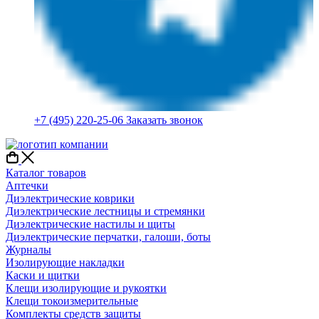
+7 (495) 220-25-06
Заказать звонок
Каталог товаров
Аптечки
Диэлектрические коврики
Диэлектрические лестницы и стремянки
Диэлектрические настилы и щиты
Диэлектрические перчатки, галоши, боты
Журналы
Изолирующие накладки
Каски и щитки
Клещи изолирующие и рукоятки
Клещи токоизмерительные
Комплекты средств защиты