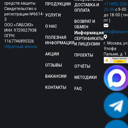
средств защиты
ПРОДУКЦИИ
+7 (495) 220-
ДОСТАВКА И
Свидетельство о
25-06
с 9-00
ОПЛАТА
регистрации №6614-
до 18-00 ( пн
УСЛУГИ
3
пт )
ВОЗВРАТ И
ООО «ЛАБСИЗ»
О НАС
ОБМЕН
ИНН: 9729027938
info@labsiz.r
Информация
ОГРН:
ПОЛЕЗНАЯ
СЕРТИФИКАТЫ
1167746895326
ИНФОРМАЦИЯ
г. Москва, ул
И ЛИЦЕНЗИИ
Обратный звонок
Улофа
АКЦИИ
Пальме, д. 1
ПРОЕКТЫ
ОТЗЫВЫ
ОТЧЁТЫ
ВАКАНСИИ
МЕТОДИКИ
КОНТАКТЫ
FAQ